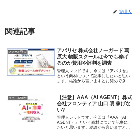
管理人
関連記事
アパリセ 株式会社ノーガード 葛
スクール/学び
原大 物販スクールは今でも稼げ
るのか費用や評判を調査
管理人レッドです。今回は『アパリセ』
という商材について記事にしたいと思い
ます。結論から言いますとお奨めできる
ものではありません。その理由を紐解い
ていきたいと思います。特定商取引法に
基づく表示会社名株式会社ノーガード代
【注意】AAA（AI AGENT）株式
スクール/学び
表取締役葛原 大所在地〒...
会社フロンティア 山口 明 稼げな
い?
管理人レッドです。今回は『AAA（AI
AGENT）』という商材について記事にし
たいと思います。結論から言いますとお
奨めできるものではありません。その理
由を紐解いていきたいと思います。特定