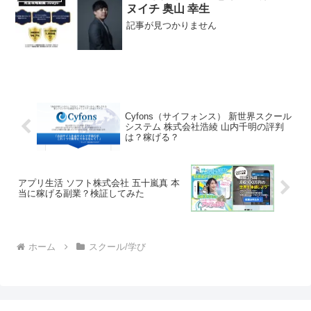
括責任者奥村美里...
ヌイチ 奥山 幸生
記事が見つかりません
Cyfons（サイフォンス） 新世界スクール
システム 株式会社浩綾 山内千明の評判
は？稼げる？
アプリ生活 ソフト株式会社 五十嵐真 本
当に稼げる副業？検証してみた
ホーム
スクール/学び