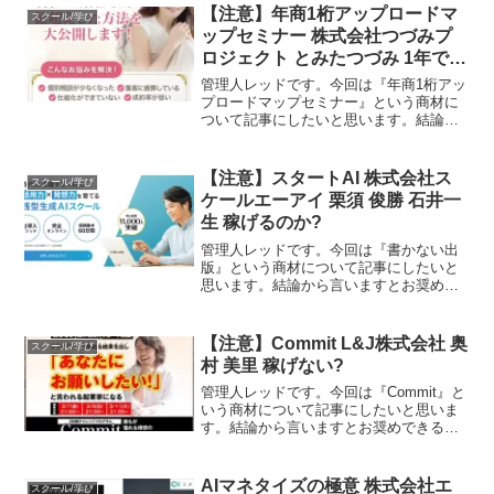
商取引法に基づく表示事業者名株式会社
【注意】年商1桁アップロードマ
スクール/学び
フロンティア運営...
ップセミナー 株式会社つづみプ
ロジェクト とみたつづみ 1年で億
超えを実現する方法 冨田鼓にな
管理人レッドです。今回は『年商1桁アッ
るの?
プロードマップセミナー』という商材に
ついて記事にしたいと思います。結論か
ら言いますとお奨めできるものではあり
ません。その理由を紐解いていきたいと
思います。特定商取引法に基づく表示販
【注意】スタートAI 株式会社ス
スクール/学び
売事業者株式会社つづみ...
ケールエーアイ 栗須 俊勝 石井一
生 稼げるのか?
管理人レッドです。今回は『書かない出
版』という商材について記事にしたいと
思います。結論から言いますとお奨めで
きるものではありません。その理由を紐
解いていきたいと思います。特定商取引
法に基づく表示販売事業者株式会社スケ
【注意】Commit L&J株式会社 奥
スクール/学び
ールエーアイ運営統括責任...
村 美里 稼げない?
管理人レッドです。今回は『Commit』と
いう商材について記事にしたいと思いま
す。結論から言いますとお奨めできるも
のではありません。その理由を紐解いて
いきたいと思います。特定商取引法に基
づく表示販売事業者L&J株式会社運営統
AIマネタイズの極意 株式会社エ
スクール/学び