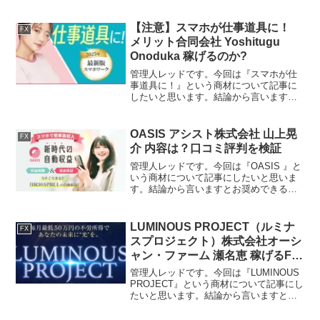
できるものではありません。その理由を
紐解いていきたいと思います。特定商取
引法に基づく表示販売事業者クロスリテ
【注意】スマホが仕事道具に！
FX
イリング株式会社運営責...
メリット合同会社 Yoshitugu
Onoduka 稼げるのか?
管理人レッドです。今回は『スマホが仕
事道具に！』という商材について記事に
したいと思います。結論から言いますと
お奨めできるものではありません。その
理由を紐解いていきたいと思います。特
定商取引法に基づく表示販売事業者メリ
OASIS アシスト株式会社 山上晃
FX
ット合同会社運営責任者Y...
介 内容は？口コミ評判を検証
管理人レッドです。今回は『OASIS 』と
いう商材について記事にしたいと思いま
す。結論から言いますとお奨めできるも
のではありません。その理由を紐解いて
いきたいと思います。特定商取引法に基
づく表示販売事業者アシスト株式会社販
LUMINOUS PROJECT（ルミナ
FX
売責任者山上晃介所...
スプロジェクト）株式会社オーシ
ャン・ファーム 瀬名恵 稼げるFX
投資？
管理人レッドです。今回は『LUMINOUS
PROJECT』という商材について記事にし
たいと思います。結論から言いますとお
奨めできるものではありません。その理
由を紐解いていきたいと思います。特定