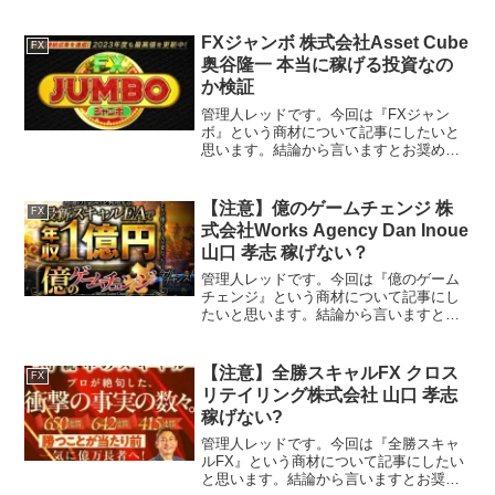
FXジャンボ 株式会社Asset Cube
FX
奥谷隆一 本当に稼げる投資なの
か検証
管理人レッドです。今回は『FXジャン
ボ』という商材について記事にしたいと
思います。結論から言いますとお奨めで
きるものではありません。その理由を紐
解いていきたいと思います。特定商取引
法に基づく表示 販売業者株式会社Asset
【注意】億のゲームチェンジ 株
FX
Cube運営責任...
式会社Works Agency Dan Inoue
山口 孝志 稼げない？
管理人レッドです。今回は『億のゲーム
チェンジ』という商材について記事にし
たいと思います。結論から言いますとお
奨めできるものではありません。その理
由を紐解いていきたいと思います。特定
商取引法に基づく表示販売業者株式会社
【注意】全勝スキャルFX クロス
FX
Works Agency...
リテイリング株式会社 山口 孝志
稼げない?
管理人レッドです。今回は『全勝スキャ
ルFX』という商材について記事にしたい
と思います。結論から言いますとお奨め