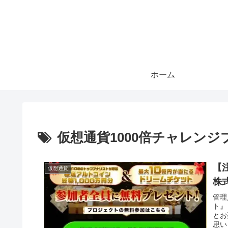
ホーム
仮想通貨1000倍チャレン
【
仮想通貨
株
管理
ト』
とお
思い