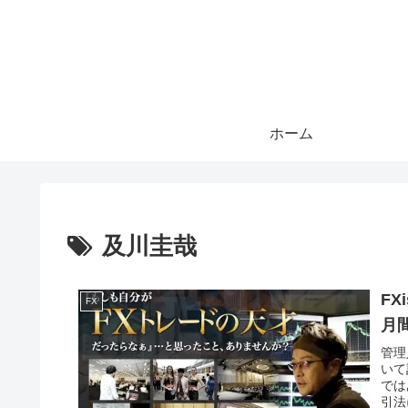
ホーム
及川圭哉
FX
FX
月間
管理
いて
では
引法