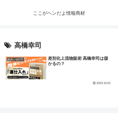
ここがヘンだよ情報商材
高橋幸司
差別化上流物販術 高橋幸司は儲
転売・せどり
かるの？
2023.10.01