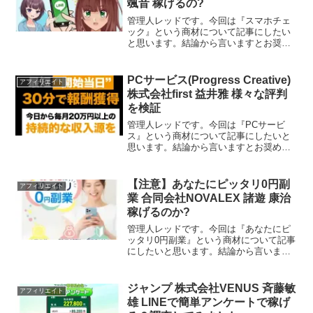
颯音 稼げるの?
管理人レッドです。今回は『スマホチェ
ック』という商材について記事にしたい
と思います。結論から言いますとお奨め
できるものではありません。その理由を
紐解いていきたいと思います。特定商取
引法に基づく表示販売業者名株式会社テ
PCサービス(Progress Creative)
アフィリエイト
クノソリューションズ運営...
株式会社first 益井雅 様々な評判
を検証
管理人レッドです。今回は『PCサービ
ス』という商材について記事にしたいと
思います。結論から言いますとお奨めで
きるものではありません。その理由を紐
解いていきたいと思います。特定商取引
法に基づく表示販売事業者の名称株式会
【注意】あなたにピッタリ0円副
アフィリエイト
社first運営統括責任...
業 合同会社NOVALEX 諸遊 康治
稼げるのか?
管理人レッドです。今回は『あなたにピ
ッタリ0円副業』という商材について記事
にしたいと思います。結論から言います
とお奨めできるものではありません。そ
の理由を紐解いていきたいと思います。
特定商取引法に基づく表示販売事業者合
ジャンプ 株式会社VENUS 斉藤敏
アフィリエイト
同会社NOVALEX運...
雄 LINEで簡単アンケートで稼げ