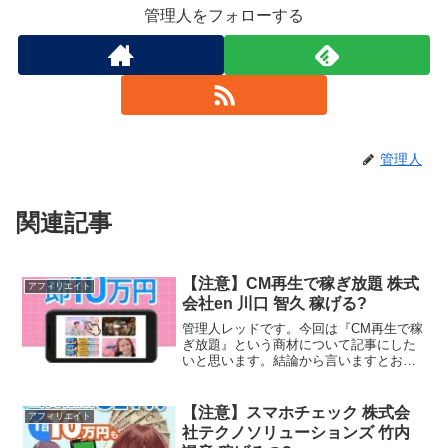
管理人をフォローする
管理人
関連記事
【注意】CM再生で稼ぎ放題 株式
アフィリエイト
会社en 川口 智久 稼げる?
管理人レッドです。今回は『CM再生で稼
ぎ放題』という商材について記事にした
いと思います。結論から言いますとお奨
めできるものではありません。その理由
を紐解いていきたいと思います。特定商
取引法に基づく表示販売業者名株式会社
【注意】スマホチェック 株式会
アフィリエイト
en運営責任者名川口 ...
社テクノソリューションズ 竹内