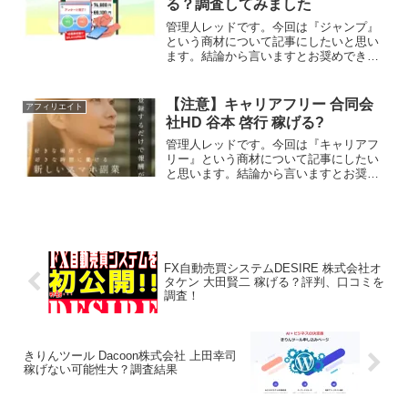
る？調査してみました
管理人レッドです。今回は『ジャンプ』
という商材について記事にしたいと思い
ます。結論から言いますとお奨めできる
ものではありません。その理由を紐解い
ていきたいと思います。特定商取引法に
基づく表示会社名株式会社VENUS(ヴィ
【注意】キャリアフリー 合同会
アフィリエイト
ーナス)責任者宇都宮...
社HD 谷本 啓行 稼げる?
管理人レッドです。今回は『キャリアフ
リー』という商材について記事にしたい
と思います。結論から言いますとお奨め
できるものではありません。その理由を
紐解いていきたいと思います。特定商取
引法に基づく表示販売事業者合同会社HD
運営統括責任者谷本 啓...
FX自動売買システムDESIRE 株式会社オ
タケン 大田賢二 稼げる？評判、口コミを
調査！
きりんツール Dacoon株式会社 上田幸司
稼げない可能性大？調査結果