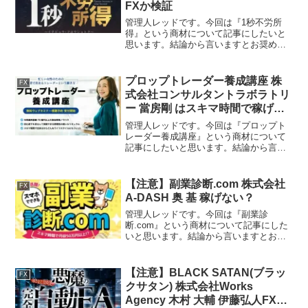
FXか検証
管理人レッドです。今回は『1秒不労所
得』という商材について記事にしたいと
思います。結論から言いますとお奨めで
きるものではありません。その理由を紐
解いていきたいと思います。特定商取引
法に基づく表示販売業者株式会社Works
プロップトレーダー養成講座 株
FX
Agency運営責...
式会社コンサルタントラボラトリ
ー 當房剛 はスキマ時間で稼げる
の？
管理人レッドです。今回は『プロップト
レーダー養成講座』という商材について
記事にしたいと思います。結論から言い
ますとお奨めできるものではありませ
ん。その理由を紐解いていきたいと思い
ます。特定商取引法に基づく表示販売会
【注意】副業診断.com 株式会社
FX
社株式会社コンサルタントラ...
A-DASH 奥 基 稼げない？
管理人レッドです。今回は『副業診
断.com』という商材について記事にした
いと思います。結論から言いますとお奨
めできるものではありません。その理由
を紐解いていきたいと思います。特定商
取引法に基づく表示販売事業者株式会社
【注意】BLACK SATAN(ブラッ
FX
A-DASH運営責任者...
クサタン) 株式会社Works
Agency 木村 大輔 伊藤弘人FXは