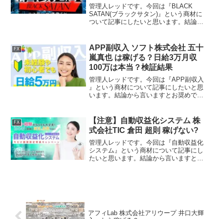
稼げない?
管理人レッドです。今回は『BLACK
SATAN(ブラックサタン)』という商材に
ついて記事にしたいと思います。結論か
ら言いますとお奨めできるものではあり
ません。その理由を紐解いていきたいと
思います。特定商取引法に基づく表示販
APP副収入 ソフト株式会社 五十
FX
売業者株式会社W...
嵐真也 は稼げる？日給3万月収
100万は本当？検証結果
管理人レッドです。今回は『APP副収入
』という商材について記事にしたいと思
います。結論から言いますとお奨めでき
るものではありません。その理由を紐解
いていきたいと思います。特定商取引法
に基づく表示販売会社ソフト株式会社責
【注意】自動収益化システム 株
FX
任者五十嵐真也所在地...
式会社TIC 倉田 超則 稼げない?
管理人レッドです。今回は『自動収益化
システム』という商材について記事にし
たいと思います。結論から言いますとお
奨めできるものではありません。その理
由を紐解いていきたいと思います。特定
商取引法に基づく表示販売事業者株式会
社TIC運営統括責任者倉...
アフィLab 株式会社アリウープ 井口大輝