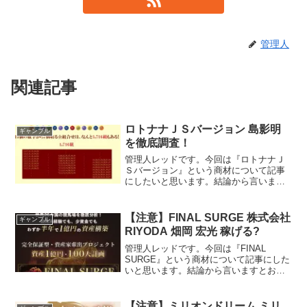
管理人
関連記事
ロトナナＪＳバージョン 島影明
ギャンブル
を徹底調査！
管理人レッドです。今回は『ロトナナＪ
Ｓバージョン』という商材について記事
にしたいと思います。結論から言います
とお奨めできるものではありません。そ
の理由を紐解いていきたいと思います。
特定商取引法に基づく表示販売者名島
【注意】FINAL SURGE 株式会社
ギャンブル
影 明住所〒066-005...
RIYODA 畑岡 宏光 稼げる?
管理人レッドです。今回は『FINAL
SURGE』という商材について記事にした
いと思います。結論から言いますとお奨
めできるものではありません。その理由
を紐解いていきたいと思います。特定商
取引法に基づく表示販売事業者株式会社
【注意】ミリオンドリーム ミリ