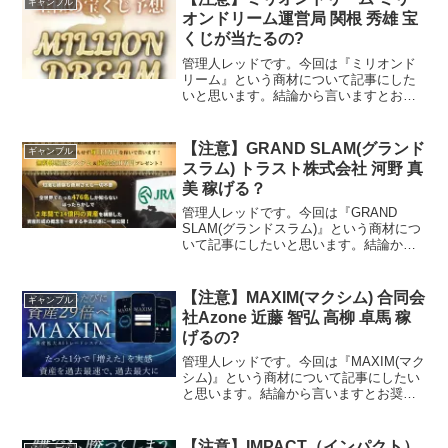
ギャンブル
RIYODA運営責...
オンドリーム運営局 関根 秀雄 宝
くじが当たるの?
管理人レッドです。今回は『ミリオンド
リーム』という商材について記事にした
いと思います。結論から言いますとお奨
めできるものではありません。その理由
を紐解いていきたいと思います。特定商
取引法に基づく表示販売事業者ミリオン
【注意】GRAND SLAM(グランド
ギャンブル
ドリーム運営局運営責任者...
スラム) トラスト株式会社 河野 真
美 稼げる？
管理人レッドです。今回は『GRAND
SLAM(グランドスラム)』という商材につ
いて記事にしたいと思います。結論から
言いますとお奨めできるものではありま
せん。その理由を紐解いていきたいと思
います。特定商取引法に基づく表示 運営
【注意】MAXIM(マクシム) 合同会
ギャンブル
会社トラスト株...
社Azone 近藤 智弘 高柳 卓馬 稼
げるの?
管理人レッドです。今回は『MAXIM(マク
シム)』という商材について記事にしたい
と思います。結論から言いますとお奨め
できるものではありません。その理由を
紐解いていきたいと思います。特定商取
引法に基づく表示販売者名合同会社
【注意】IMPACT（インパクト）