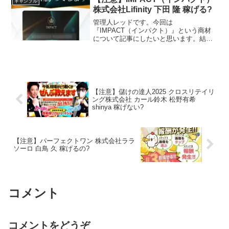
ギャンブル
AZone代表取締役...
株式会社Lifinity 下田 隆 稼げる?
管理人レッドです。今回は
『IMPACT（インパクト）』という商材
について記事にしたいと思います。結論
から言いますとお奨めできるものではあ
りません。その理由を紐解いていきたい
と思います。特定商取引法に基づく表示
販売会社株式会社Lifinity...
【注意】儲けの達人2025 クロスリテイリ
ング株式会社 カール鈴木 松野有希
shinya 稼げない?
【注意】パーフェクトワン 株式会社ララ
ソーロ 白鳥 久 稼げるの?
コメント
コメントをどうぞ