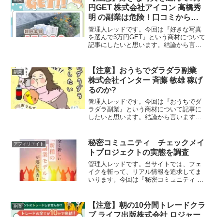
ンター運営統括責任者斉藤...
円GET 株式会社アイコン 高橋秀
明 の副業は危険！口コミから勧
誘実態が発覚！
管理人レッドです。今回は『好きな写真
を選んで3万円GET』という商材について
記事にしたいと思います。結論から言い
ますとお奨めできるものではありませ
ん。その理由を紐解いていきたいと思い
ます。特定商取引法に基づく表示会社名
【注意】おうちでダラダラ副業
副業
株式会社アイコン運営統...
株式会社インター 斉藤 敏雄 稼げ
るのか?
管理人レッドです。今回は『おうちでダ
ラダラ副業』という商材について記事に
したいと思います。結論から言いますと
お奨めできるものではありません。その
理由を紐解いていきたいと思います。特
定商取引法に基づく表示販売業者名株式
秘密コミュニティ チェックメイ
アフィリエイト
会社インター運営責任者名...
トプロジェクトの実態を調査
管理人レッドです。当サイトでは、フェ
イクを斬って、リアル情報を追求してま
いります。今回は『秘密コミュニティ チ
ェックメイトプロジェクト』という商材
について記事にしたいと思います。結論
から言いますとお奨めできるものではあ
【注意】朝の10分間トレードクラ
副業
りません。その理由を紐...
ブ ライフ出版株式会社 ロジャー