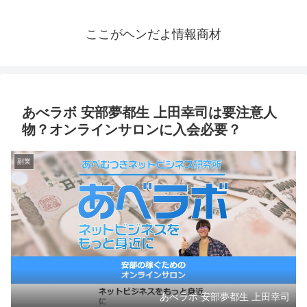
ここがヘンだよ情報商材
あべラボ 安部夢都生 上田幸司は要注意人
物？オンラインサロンに入会必要？
副業
あべラボ 安部夢都生 上田幸司