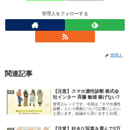
管理人をフォローする
管理人
関連記事
【注意】スマホ適性診断 株式会
副業
社インター 斉藤 敏雄 稼げない?
管理人レッドです。今回は『スマホ適性
診断』という商材について記事にしたい
と思います。結論から言いますとお奨め
できるものではありません。その理由を
紐解いていきたいと思います。特定商取
引法に基づく表示販売事業者株式会社イ
【注意】好きな写真を選んで3万
副業