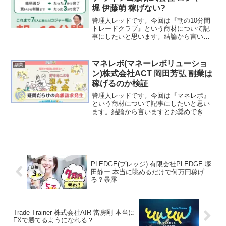
堀 伊藤萌 稼げない?
管理人レッドです。今回は『朝の10分間
トレードクラブ』という商材について記
事にしたいと思います。結論から言いま
すとお奨めできるものではありません。
その理由を紐解いていきたいと思いま
す。特定商取引法に基づく表示販売者名
マネレボ(マネーレボリューショ
副業
ライフ出版株式会社代表取...
ン)株式会社ACT 岡田芳弘 副業は
稼げるのか検証
管理人レッドです。今回は『マネレボ』
という商材について記事にしたいと思い
ます。結論から言いますとお奨めできる
ものではありません。その理由を紐解い
ていきたいと思います。特定商取引法に
基づく表示運営会社株式会社ACT運営統
括責任者名岡田芳弘所在...
PLEDGE(プレッジ) 有限会社PLEDGE 塚
田静ー 本当に眺めるだけで何万円稼げ
る？暴露
Trade Trainer 株式会社AIR 當房剛 本当に
FXで勝てるようになれる？