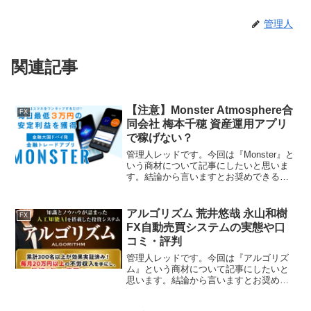
管理人
関連記事
【注意】Monster Atmosphere合
FX
同会社 梅本千穂 資産運用アプリ
で稼げない？
管理人レッドです。今回は『Monster』と
いう商材について記事にしたいと思いま
す。結論から言いますとお奨めできるも
のではありません。その理由を紐解いて
いきたいと思います。特定商取引法に基
づく表示販売会社Atmosphere合同会社運
アルゴリズム 荒井悠哉 永山和樹
FX
営責任...
FX自動売買システムの実態や口
コミ・評判
管理人レッドです。今回は『アルゴリズ
ム』という商材について記事にしたいと
思います。結論から言いますとお奨めで
きるものではありません。その理由を紐
解いていきたいと思います。特定商取引