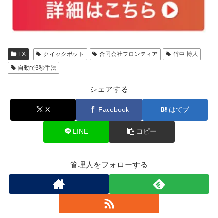
FX
クイックボット
合同会社フロンティア
竹中 博人
自動で3秒手法
シェアする
X
Facebook
はてブ
LINE
コピー
管理人をフォローする