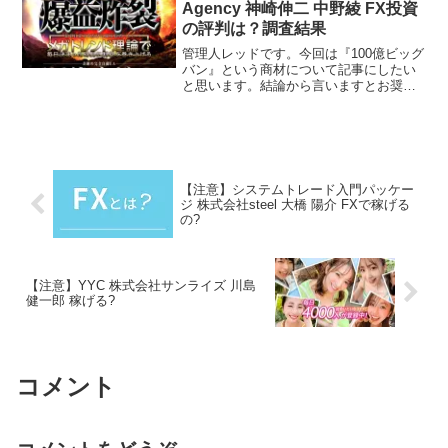
Agency 神崎伸二 中野綾 FX投資
の評判は？調査結果
管理人レッドです。今回は『100億ビッグ
バン』という商材について記事にしたい
と思います。結論から言いますとお奨め
できるものではありません。その理由を
紐解いていきたいと思います。特定商取
引法に基づく表示会社名株式会社Works
Agency運...
【注意】システムトレード入門パッケー
ジ 株式会社steel 大橋 陽介 FXで稼げる
の?
【注意】YYC 株式会社サンライズ 川島
健一郎 稼げる?
コメント