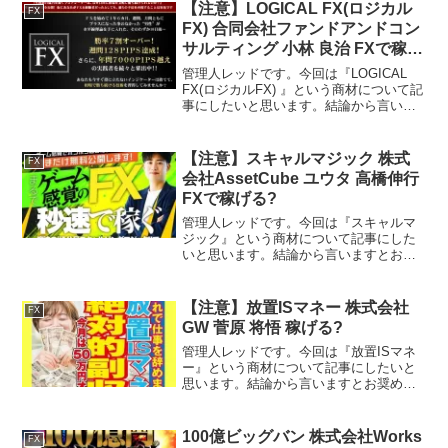
法に基づく表示販売者荒井 悠哉所在地東
【注意】LOGICAL FX(ロジカル
FX
京都豊島区高田３丁目１...
FX) 合同会社ファンドアンドコン
サルティング 小林 良治 FXで稼げ
るの？
管理人レッドです。今回は『LOGICAL
FX(ロジカルFX) 』という商材について記
事にしたいと思います。結論から言いま
すとお奨めできるものではありません。
その理由を紐解いていきたいと思いま
す。特定商取引法に基づく表示販売会社
【注意】スキャルマジック 株式
FX
合同会社ファ...
会社AssetCube ユウタ 高橋伸行
FXで稼げる?
管理人レッドです。今回は『スキャルマ
ジック』という商材について記事にした
いと思います。結論から言いますとお奨
めできるものではありません。その理由
を紐解いていきたいと思います。特定商
取引法に基づく表示販売業者名株式会社
【注意】放置ISマネー 株式会社
FX
Asset Cube運営...
GW 菅原 将悟 稼げる?
管理人レッドです。今回は『放置ISマネ
ー』という商材について記事にしたいと
思います。結論から言いますとお奨めで
きるものではありません。その理由を紐
解いていきたいと思います。特定商取引
法に基づく表示 販売事業者株式会社GW
100億ビッグバン 株式会社Works
FX
運営責任者菅原将悟所...