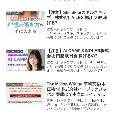
すとお奨めできるものではありません。
その理由を紐解いていきたいと思いま
す。特定商取引法に基づく表示販売業者
【注意】SkillSkip(スキルスキッ
スクール/学び
株式会社ルナル運営...
プ）株式会社AILES 堀江 大毅 稼
げる?
管理人レッドです。今回は
『SkillSkip（スキルスキップ）』という
商材について記事にしたいと思います。
結論から言いますとお奨めできるもので
はありません。その理由を紐解いていき
たいと思います。特定商取引法に基づく
【注意】AI CAMP KINDLER株式
スクール/学び
表示販売事業者株式会社AI...
会社 門脇 明日香 稼げるの?
管理人レッドです。今回は『AI CAMP』
という商材について記事にしたいと思い
ます。結論から言いますとお奨めできる
ものではありません。その理由を紐解い
ていきたいと思います。特定商取引法に
基づく表示販売業者名KINDLER株式会社
The Million Writing 宇崎恵吾(本
スクール/学び
運営統括責任...
庄祐也) 株式会社イーブックジャ
パン 実態は？本当にライティン
グで稼げるか検証
管理人レッドです。今回は『The Million
Writing』という商材について記事にした
いと思います。結論から言いますとお奨
めできるものではありません。その理由