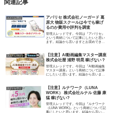
関連記事
アパリセ 株式会社ノーガード 葛
スクール/学び
原大 物販スクールは今でも稼げ
るのか費用や評判を調査
管理人レッドです。今回は『アパリセ』
という商材について記事にしたいと思い
ます。結論から言いますとお奨めできる
ものではありません。その理由を紐解い
ていきたいと思います。特定商取引法に
基づく表示会社名株式会社ノーガード代
【注意】AI動画編集マスター講座
スクール/学び
表取締役葛原 大所在地〒...
株式会社暦 浦野 明晃 稼げない？
管理人レッドです。今回は『AI動画編集
マスター講座』という商材について記事
にしたいと思います。結論から言います
とお奨めできるものではありません。そ
の理由を紐解いていきたいと思います。
特定商取引法に基づく表示販売者株式会
【注意】ルナワーク（LUNA
スクール/学び
社暦代表者浦野 明晃所...
WORK） 株式会社ルナル 佐藤 康
猛 稼げない?
管理人レッドです。今回は『ルナワーク
（LUNA WORK)』という商材について記
事にしたいと思います。結論から言いま