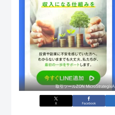
取引ツールZON MicroStrategixA
X
Facebook