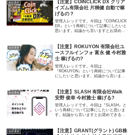
【注意】COINCLICK DX クリア
仮想通貨
イズム有限会社 片桐健 自動で稼
げるの？
管理人レッドです。今回は『COINCLICK
DX』という商材について記事にしたいと
思います。結論から言いますとお奨めで
きるものではありません。その理由を紐
解いていきたいと思います。特定商取引
法に基づく表示販売会社クリアイズム有
【注意】ROKUYON 有限会社ユ
仮想通貨
限会社責任者...
ースフルインフォ 富永 健 今村雅
士 稼げるの?
管理人レッドです。今回は
『ROKUYON』という商材について記事
にしたいと思います。結論から言います
とお奨めできるものではありません。そ
の理由を紐解いていきたいと思います。
特定商取引法に基づく表示 販売会社有限
【注意】SLASH 有限会社Walk
仮想通貨
会社ユースフルインフォ販売責任...
安野 俊幸 今村雅士 稼げる?
管理人レッドです。今回は『SLASH』と
いう商材について記事にしたいと思いま
す。結論から言いますとお奨めできるも
のではありません。その理由を紐解いて
いきたいと思います。特定商取引法に基
づく表示販売事業者有限会社Walk運営責
【注意】GRANT(グラント) GB株
仮想通貨
任者今村雅士所在...