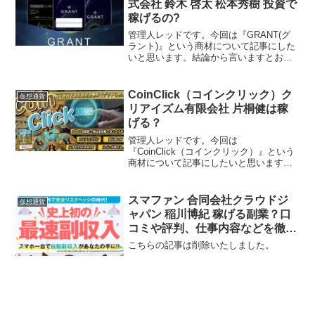
式会社 鈴木 啓太 松本秀樹 投資で
稼げるの?
管理人レッドです。今回は『GRANT(グ
ラント)』という商材について記事にした
いと思います。結論から言いますとお奨
めできるものではありません。その理由
を紐解いていきたいと思います。特定商
取引法に基づく表示販売業者名GB株式会
CoinClick（コインクリック）ク
仮想通貨
社運営責任者名松...
リアイズム有限会社 片桐健は稼
げる？
管理人レッドです。今回は
『CoinClick（コインクリック）』という
商材について記事にしたいと思います。
結論から言いますとお奨めできるもので
はありません。その理由を紐解いていき
たいと思います。特定商取引法に基づく
スマファン 合同会社クラウドジ
仮想通貨
表示販売会社クリアイズム有...
ャパン 稲川博紀 稼げる副業？口
コミや評判、仕事内容などを徹底
検証
こちらの記事は削除いたしました。