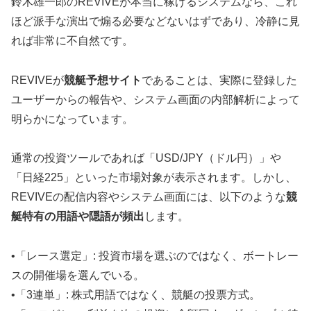
鈴木雄一郎のREVIVEが本当に稼げるシステムなら、これ
ほど派手な演出で煽る必要などないはずであり、冷静に見
れば非常に不自然です。
REVIVEが
競艇予想サイト
であることは、実際に登録した
ユーザーからの報告や、システム画面の内部解析によって
明らかになっています。
通常の投資ツールであれば「USD/JPY（ドル円）」や
「日経225」といった市場対象が表示されます。しかし、
REVIVEの配信内容やシステム画面には、以下のような
競
艇特有の用語や隠語が頻出
します。
•「レース選定」: 投資市場を選ぶのではなく、ボートレー
スの開催場を選んでいる。
•「3連単」: 株式用語ではなく、競艇の投票方式。