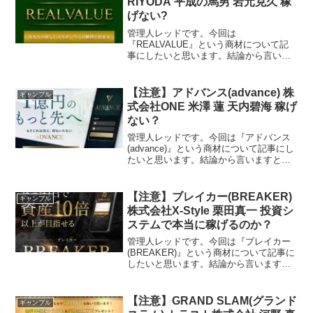
RIYODA 平成の馬男 岩元克久 稼
げない?
管理人レッドです。今回は
『REALVALUE』という商材について記
事にしたいと思います。結論から言いま
すとお奨めできるものではありません。
その理由を紐解いていきたいと思いま
す。特定商取引法に基づく表示販売業者
【注意】アドバンス(advance) 株
ギャンブル
名株式会社RIYODA運営責任者...
式会社ONE 米澤 蓮 天内碧海 稼げ
ない？
管理人レッドです。今回は『アドバンス
(advance)』という商材について記事にし
たいと思います。結論から言いますとお
奨めできるものではありません。その理
由を紐解いていきたいと思います。特定
商取引法に基づく表示販売事業者株式会
【注意】ブレイカー(BREAKER)
ギャンブル
社ONE販売事...
株式会社X-Style 栗田真一 投資シ
ステムで本当に稼げるのか？
管理人レッドです。今回は『ブレイカー
(BREAKER)』という商材について記事に
したいと思います。結論から言いますと
お奨めできるものではありません。その
理由を紐解いていきたいと思います。特
定商取引法に基づく表示販売会社株式会
【注意】GRAND SLAM(グランド
ギャンブル
社X-Style...