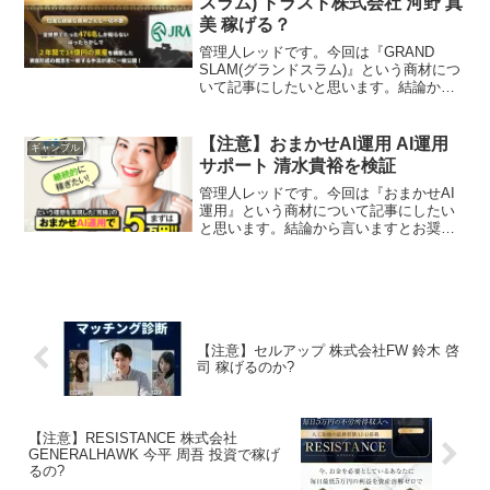
スラム) トラスト株式会社 河野 真
美 稼げる？
管理人レッドです。今回は『GRAND
SLAM(グランドスラム)』という商材につ
いて記事にしたいと思います。結論から
言いますとお奨めできるものではありま
せん。その理由を紐解いていきたいと思
います。特定商取引法に基づく表示 運営
【注意】おまかせAI運用 AI運用
ギャンブル
会社トラスト株...
サポート 清水貴裕を検証
管理人レッドです。今回は『おまかせAI
運用』という商材について記事にしたい
と思います。結論から言いますとお奨め
できるものではありません。その理由を
紐解いていきたいと思います。特定商取
引法に基づく表示会社名AI運用サポート
責任者清水貴裕所在地...
【注意】セルアップ 株式会社FW 鈴木 啓
司 稼げるのか?
【注意】RESISTANCE 株式会社
GENERALHAWK 今平 周吾 投資で稼げ
るの?