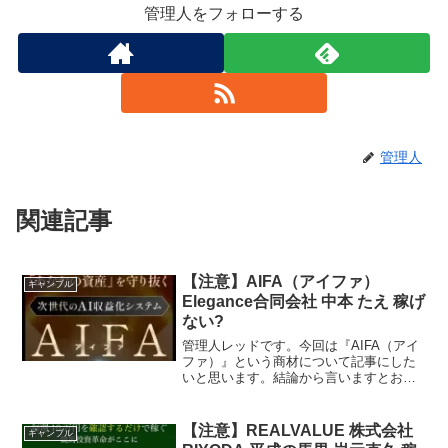
管理人をフォローする
管理人
関連記事
【注意】AIFA（アイファ）
ギャンブル
Elegance合同会社 中本 たえ 稼げ
ない?
管理人レッドです。今回は『AIFA（アイ
ファ）』という商材について記事にした
いと思います。結論から言いますとお奨
めできるものではありません。その理由
を紐解いていきたいと思います。特定商
取引法に基づく表示販売業者Elegance合
【注意】REALVALUE 株式会社
ギャンブル
同会社運営責...