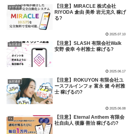
【注意】MIRACLE 株式会社
仮想通貨
RIYODA 倉由 美希 岩元克久 稼げ
る?
2025.07.10
【注意】SLASH 有限会社Walk
仮想通貨
安野 俊幸 今村雅士 稼げる?
2025.06.17
【注意】ROKUYON 有限会社ユ
仮想通貨
ースフルインフォ 富永 健 今村雅
士 稼げるの?
2025.06.08
【注意】Eternal Anthem 有限会
FX
社自由人 後藤 善治 稼げるの?