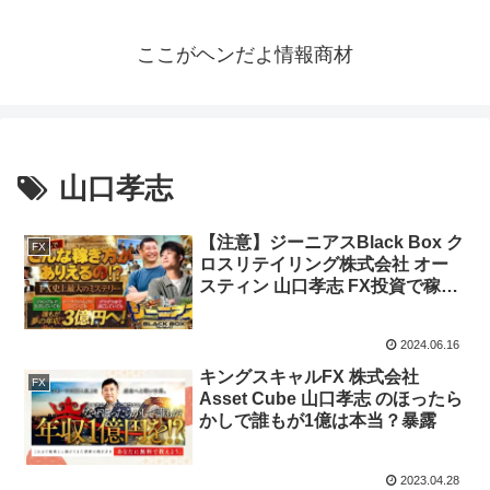
ここがヘンだよ情報商材
山口孝志
【注意】ジーニアスBlack Box ク
FX
ロスリテイリング株式会社 オー
スティン 山口孝志 FX投資で稼げ
る？
2024.06.16
キングスキャルFX 株式会社
FX
Asset Cube 山口孝志 のほったら
かしで誰もが1億は本当？暴露
2023.04.28