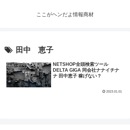
ここがヘンだよ情報商材
田中 恵子
NETSHOP全頭検索ツール
転売・せどり
DELTA GIGA 同会社ナナイチナ
ナ 田中恵子 稼げない？
2023.01.01