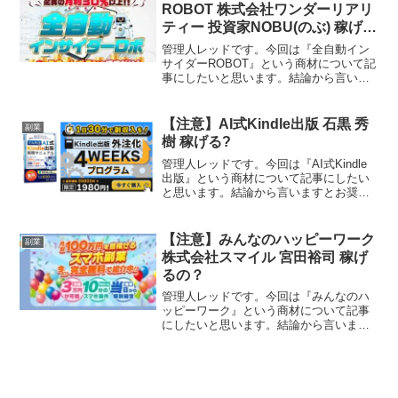
ービス株式会社責任者田...
ROBOT 株式会社ワンダーリアリ
ティー 投資家NOBU(のぶ) 稼げな
い?
管理人レッドです。今回は『全自動イン
サイダーROBOT』という商材について記
事にしたいと思います。結論から言いま
すとお奨めできるものではありません。
その理由を紐解いていきたいと思いま
す。特定商取引法に基づく表示運営元株
【注意】AI式Kindle出版 石黒 秀
副業
式会社ワンダーリアリテ...
樹 稼げる?
管理人レッドです。今回は『AI式Kindle
出版』という商材について記事にしたい
と思います。結論から言いますとお奨め
できるものではありません。その理由を
紐解いていきたいと思います。特定商取
引法に基づく表示販売業者名石黒秀樹運
【注意】みんなのハッピーワーク
副業
営統括責任者石黒...
株式会社スマイル 宮田裕司 稼げ
るの？
管理人レッドです。今回は『みんなのハ
ッピーワーク』という商材について記事
にしたいと思います。結論から言います
とお奨めできるものではありません。そ
の理由を紐解いていきたいと思います。
特定商取引法に基づく表示運営者株式会
社スマイル運営責任者宮田...