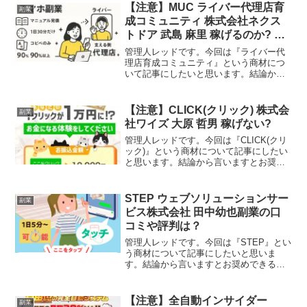
【注意】MUC ライバー代理店育
副業
成コミュニティ 株式会社ネクス
トドア 武島 麻里 稼げるのか? 中
村里江
管理人レッドです。今回は『ライバー代
理店育成コミュニティ』という商材につ
いて記事にしたいと思います。結論から
言いますとお奨めできるものではありま
せん。その理由を紐解いていきたいと思
います。特定商取引法に基づく表示販売
【注意】CLICK(クリック) 株式会
副業
事業者株式会社ネクストド...
社ワイズ 大原 哲男 稼げない?
管理人レッドです。今回は『CLICK(クリ
ック)』という商材について記事にしたい
と思います。結論から言いますとお奨め
できるものではありません。その理由を
紐解いていきたいと思います。特定商取
引法に基づく表示販売業者名株式会社ワ
STEP ウェブソリューションサー
副業
イズ運営責任者名...
ビス株式会社 田中幼也副業の口
コミや評判は？
管理人レッドです。今回は『STEP』とい
う商材について記事にしたいと思いま
す。結論から言いますとお奨めできるも
のではありません。その理由を紐解いて
いきたいと思います。特定商取引法に基
づく表示事業者ウェブソリューションサ
【注意】全自動インサイダー
副業