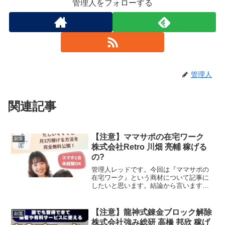
管理人をフォローする
管理人
関連記事
【注意】ママサポの在宅ワーク
副業
株式会社Retro 川畑 亮輔 稼げる
の?
管理人レッドです。今回は『ママサポの
在宅ワーク』という商材について記事に
したいと思います。結論から言いますと
お奨めできるものではありません。その
理由を紐解いていきたいと思います。特
定商取引法に基づく表示販売者名株式会
【注意】龍神式錬金ブロック解除
副業
社Retro代表取締役川...
株式会社強み総研 高橋 邦欣 稼げ