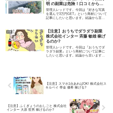
明 の副業は危険！口コミから勧
誘実態が発覚！
管理人レッドです。今回は『好きな写真
を選んで3万円GET』という商材について
記事にしたいと思います。結論から言い
ますとお奨めできるものではありませ
ん。その理由を紐解いていきたいと思い
ます。特定商取引法に基づく表示会社名
【注意】おうちでダラダラ副業
副業
株式会社アイコン運営統...
株式会社インター 斉藤 敏雄 稼げ
るのか?
管理人レッドです。今回は『おうちでダ
ラダラ副業』という商材について記事に
したいと思います。結論から言いますと
お奨めできるものではありません。その
理由を紐解いていきたいと思います。特
定商取引法に基づく表示販売業者名株式
会社インター運営責任者名...
【注意】スマホ1台あればOK! 株式会社ス
キルペイ 帯金 優希 稼げる?
【注意】ふくぎょうのおしごと 株式会社
インター 大原 哲男 稼げるのか?