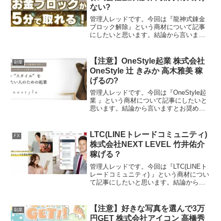
ない?
管理人レッドです。今回は『龍神式錬金
ブロック解除』という商材について記事
にしたいと思います。結論から言います
とお奨めできるものではありません。そ
の理由を紐解いていきたいと思います。
特定商取引法に基づく表示販売事業者株
【注意】OneStyle起業 株式会社
副業
式会社強み総研運営統括責...
OneStyle 辻 きみか 高木雅美 稼
げるの?
管理人レッドです。今回は『OneStyle起
業 』という商材について記事にしたいと
思います。結論から言いますとお奨めで
きるものではありません。その理由を紐
解いていきたいと思います。特定商取引
法に基づく表示販売事業者株式会社
LTC(LINEトレードコミュニティ)
FX
OneStyle運...
株式会社NEXT LEVEL 竹井佑介
稼げる？
管理人レッドです。今回は『LTC(LINEト
レードコミュニティ) 』という商材につい
て記事にしたいと思います。結論から言
いますとお奨めできるものではありませ
ん。その理由を紐解いていきたいと思い
ます。特定商取引法に基づく表示販売会
【注意】好きな写真を選んで3万
副業
社株式会社N...
円GET 株式会社アイコン 高橋秀